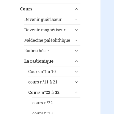
ouvrir
Cours
le
ouvrir
sous-
Devenir guérisseur
le
menu
ouvrir
sous-
Devenir magnétiseur
le
menu
ouvrir
sous-
Médecine paléolithique
le
menu
ouvrir
sous-
Radiesthésie
le
menu
ouvrir
sous-
La radionique
le
menu
ouvrir
sous-
Cours n°1 à 10
le
menu
ouvrir
sous-
cours n°11 à 21
le
menu
ouvrir
sous-
Cours n°22 à 32
le
menu
sous-
cours n°22
menu
cours n°23