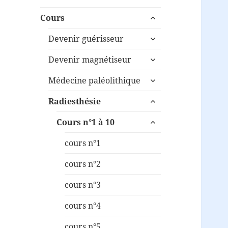
ouvrir
Cours
le
ouvrir
sous-
Devenir guérisseur
le
menu
ouvrir
sous-
Devenir magnétiseur
le
menu
ouvrir
sous-
Médecine paléolithique
le
menu
ouvrir
sous-
Radiesthésie
le
menu
ouvrir
sous-
Cours n°1 à 10
le
menu
sous-
cours n°1
menu
cours n°2
cours n°3
cours n°4
cours n°5