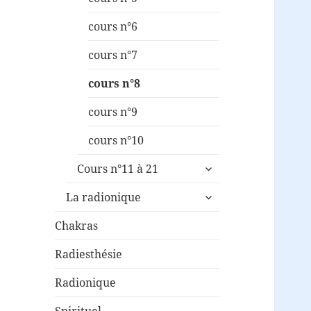
cours n°6
cours n°7
cours n°8
cours n°9
cours n°10
ouvrir
Cours n°11 à 21
le
ouvrir
sous-
La radionique
le
menu
sous-
Chakras
menu
Radiesthésie
Radionique
Spirituel