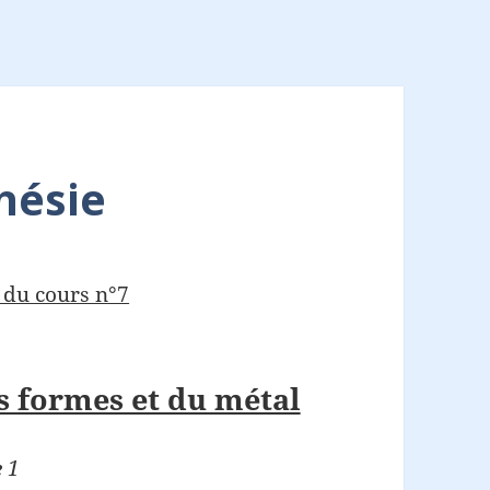
hésie
s du cours n°7
s formes et du métal
e 1