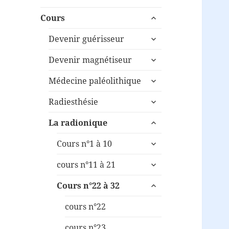
ouvrir
Cours
le
ouvrir
sous-
Devenir guérisseur
le
menu
ouvrir
sous-
Devenir magnétiseur
le
menu
ouvrir
sous-
Médecine paléolithique
le
menu
ouvrir
sous-
Radiesthésie
le
menu
ouvrir
sous-
La radionique
le
menu
ouvrir
sous-
Cours n°1 à 10
le
menu
ouvrir
sous-
cours n°11 à 21
le
menu
ouvrir
sous-
Cours n°22 à 32
le
menu
sous-
cours n°22
menu
cours n°23